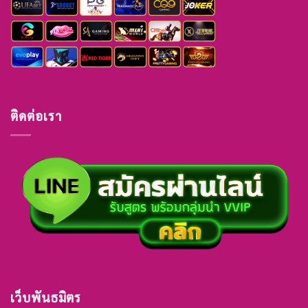
ติดต่อเรา
เว็บพันธมิตร