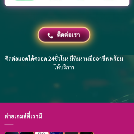
ติดต่อเรา
ติดต่อแอดได้ตลอด 24ชั่วโมง มีทีมงานมืออาชีพพร้อม
ให้บริการ
ค่ายเกมส์ที่เรามี